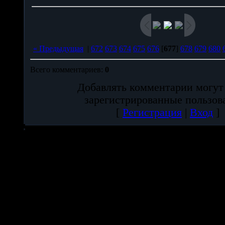
« Предыдущая
|
672
673
674
675
676
[
677
]
678
679
680
Всего комментариев
:
0
Добавлять комментарии могут
зарегистрированные пользов
[
Регистрация
|
Вход
]