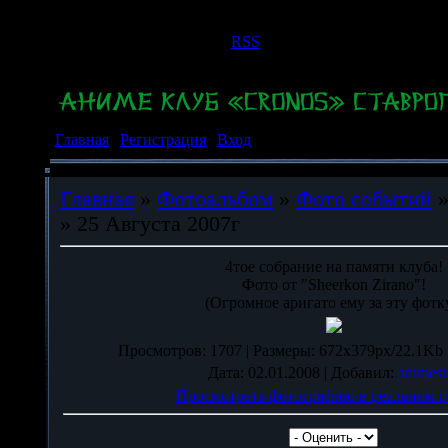
Суббота, 08.08.2026, 12:03
Приветствую Вас
Гость
|
RSS
Главная
|
Регистрация
|
Вход
Главная
»
Фотоальбом
»
Фото событий
» 25 Августа 2007г
4тое собрание на памяти клуба!
Фото от "Sheerkon Zirano"!
(Огромное аригато ему за эту фотк
Просмотров
: 1707 |
Размеры
: 672x379px/22.1Kb 
Дата
: 02.01.2008 |
Добавил
:
animest
Просмотреть фотографию в реальном р