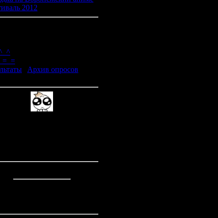
тиваль 2012
[8]
 опрос
дёте ли вы в кино на
ме?
^_^
! =_=
льтаты
|
Архив опросов
о ответов:
163
мощь нашему клубу через
Web-Money
Z264564712230
R109034246242
Статистика
Онлайн всего:
1
Гостей:
1
Пользователей:
0