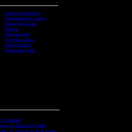
Главная страница
Информация о сайте
Новостной блог
Форум
Фотоальбом
Гостевая книга
Anime Online
Обратная связь
егории раздела
о событий!
[695]
здка на Танибату-2008
[67]
здка на Воронежский аниме