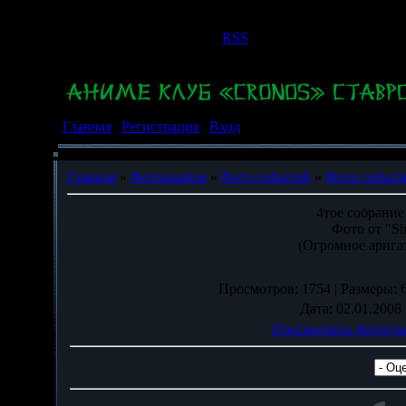
Пятница, 07.08.2026, 22:13
Приветствую Вас
Гость
|
RSS
Главная
|
Регистрация
|
Вход
Главная
»
Фотоальбом
»
Фото событий
»
Фото событи
4тое собрание
Фото от "Sh
(Огромное аригат
Просмотров
: 1754 |
Размеры
:
Дата
: 02.01.2008 
Просмотреть фотогра