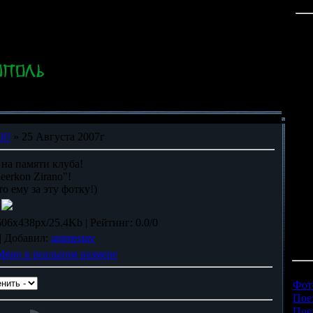
й!
» 25 Августа 2007г
 на памяти клуба!
eerkon Zirano"!
о ему за эту фотку!)
 606x438px/25.4Kb |
Рейтинг
: 0.0/0
|
Добавил
:
animestav
фию в реальном размере
Кат
Фот
Пое
Пое