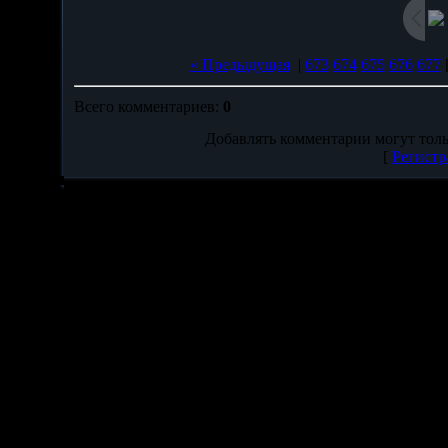
« Предыдущая
|
673
674
675
676
677
Всего комментариев
:
0
Добавлять комментарии могут толь
[
Регистр