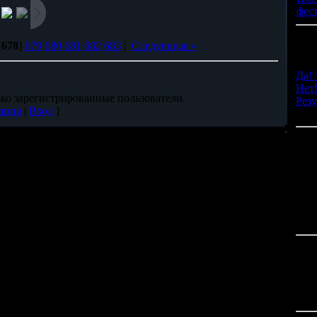
фес
Наш
[
678
]
679
680
681
682
683
|
Следующая »
Пой
ани
Да! 
Нет
ко зарегистрированные пользователи.
Резу
ация
|
Вход
]
Всег
По