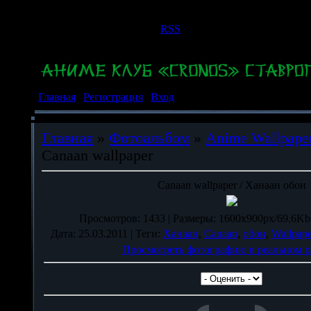
Понедельник, 10.08.2026, 22:05
Приветствую Вас
Гость
|
RSS
Главная
|
Регистрация
|
Вход
Главная
»
Фотоальбом
»
Anime Wallpape
Canaan wallpaper
Canaan wallpaper / Ханаан обои
Просмотров
: 1433 |
Размеры
: 1600x900px/69.6Kb
Дата
: 25.03.2011 |
Теги
:
Ханаан
,
Canaan
,
обои
,
Wallpape
Просмотреть фотографию в реальном р