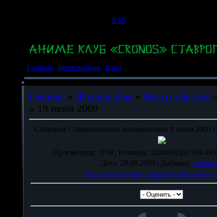
Воскресенье, 09.08.2026, 01:48
Приветствую Вас
Гость
|
RSS
Главная
|
Регистрация
|
Вход
Главная
»
Фотоальбом
»
Фото событий
» 19 июля 2009
Собрание Ставропольких анимешников 9 июля 2009 П
Просмотров
: 1199 |
Размеры
: 1024x683px/399.4Kb
Дата
: 29.08.2009 |
Добавил
:
animest
Просмотреть фотографию в реальном р