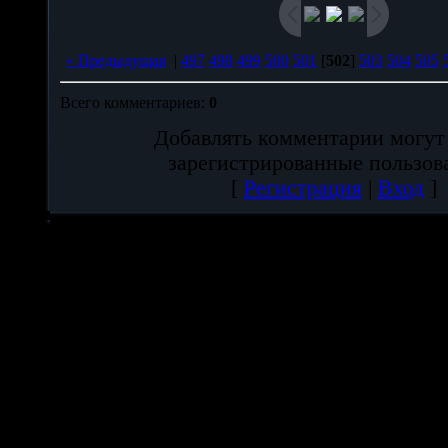
« Предыдущая
|
497
498
499
500
501
[
502
]
503
504
505
Всего комментариев
:
0
Добавлять комментарии могут
зарегистрированные пользов
[
Регистрация
|
Вход
]