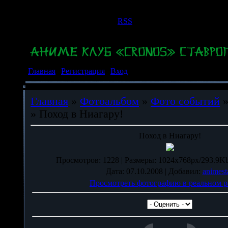
Пятница, 07.08.2026, 21:33
Приветствую Вас
Гость
|
RSS
Главная
|
Регистрация
|
Вход
Главная
»
Фотоальбом
»
Фото событий
» Поход в Ниагару!
Поход в Ниагару!
Просмотров
: 1228 |
Размеры
: 1024x768px/293.9Kb
Дата
: 07.10.2008 |
Добавил
:
animest
Просмотреть фотографию в реальном р