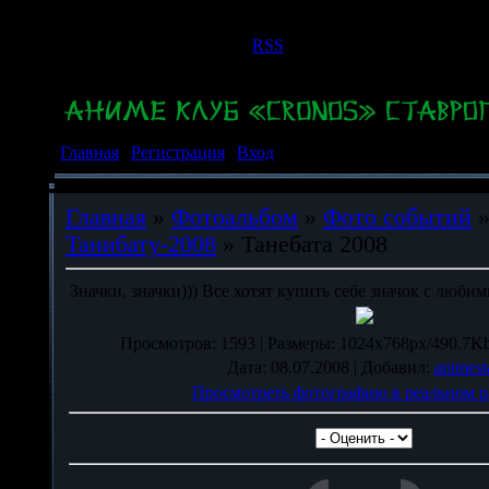
Пятница, 07.08.2026, 20:10
Приветствую Вас
Гость
|
RSS
Главная
|
Регистрация
|
Вход
Главная
»
Фотоальбом
»
Фото событий
Танибату-2008
» Танебата 2008
Значки, значки))) Все хотят купить себе значок с любим
Просмотров
: 1593 |
Размеры
: 1024x768px/490.7Kb
Дата
: 08.07.2008 |
Добавил
:
animest
Просмотреть фотографию в реальном р